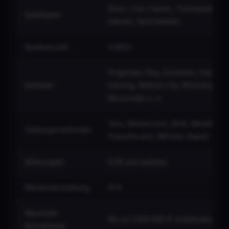
Slots, Live-Casino, Tischspiele, C
Spieltypen
Games, Sportwetten
Spieleanzahl
4.900+
Pragmatic Play, Evolution, Hacksa
Anbieter
Gaming, Nolimit City, BGaming, Ne
Novomatic u. a.
Visa, Mastercard, Skrill, Neteller,
Zahlungsmethoden
Paysafecard, MiFinity, Rapid!
Währungen
EUR und weitere
Mindesteinzahlung
10 €
Maximale
Bis zu 1.000.000 € (methodenabhä
Auszahlung