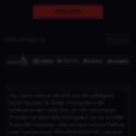
MEHR LADEN
SPIELEANBIETER
Yep Casino online ist seit 2025 eine der auffälligsten
neuen Adressen für Spieler in Deutschland. Wir
kombinieren über 4.900 Slots von 40+ renommierten
Providern mit einem Willkommenspaket von bis zu 3.000
€ plus 300 Freispielen – alles auf einer sicheren Plattform
unter Curaçao-Lizenz (OGL/2024/1363/0705), betrieben