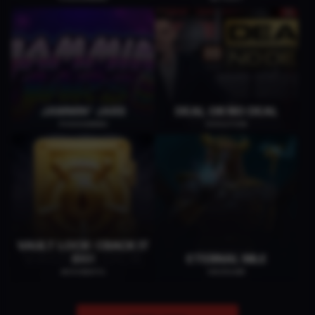
JAMMIN' JARS
DEAL OR NO DEAL
PUSHGAMING
EVOLUTION
VAULT LOCK: CRACK IT
BIG!
ETERNAL NILE
NOVOMATIC
HACKSAW