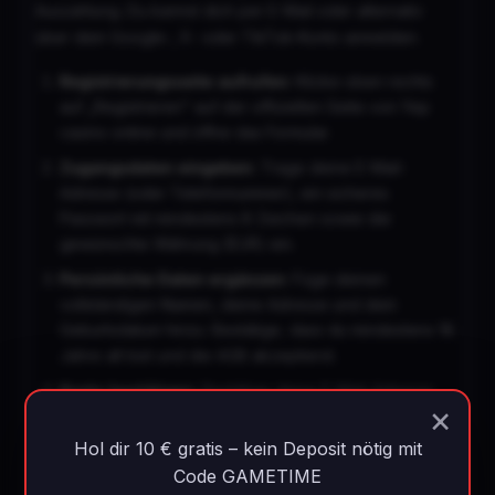
Auszahlung. Du kannst dich per E-Mail oder alternativ
über dein Google-, X- oder TikTok-Konto anmelden.
Registrierungsseite aufrufen:
Klicke oben rechts
auf „Registrieren" auf der offiziellen Seite von Yep
casino online und öffne das Formular.
Zugangsdaten eingeben:
Trage deine E-Mail-
Adresse (oder Telefonnummer), ein sicheres
Passwort mit mindestens 8 Zeichen sowie die
gewünschte Währung (EUR) ein.
Persönliche Daten ergänzen:
Füge deinen
vollständigen Namen, deine Adresse und dein
Geburtsdatum hinzu. Bestätige, dass du mindestens 18
Jahre alt bist und die AGB akzeptierst.
Konto bestätigen:
Bestätige deine E-Mail-Adresse
×
oder Telefonnummer über den zugesendeten Link
bzw. Code. Mit dem erfolgreichen Yep casino login ist
Hol dir 10 € gratis – kein Deposit nötig mit
dein Konto aktiv.
Code GAMETIME