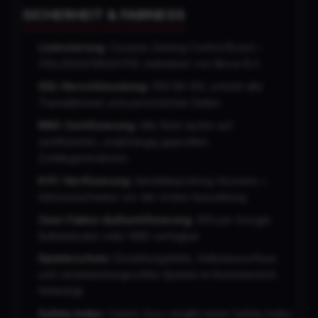
SICHERHEIT & FAIRNESS
Lizenzierung:
Curaçao Gaming Control Board –
OGL/2024/1363/0705, betrieben von Nixxe B.V.
SSL-Verschlüsselung:
256-Bit-SSL schützt alle
Transaktionen und persönlichen Daten
RNG-Zertifizierung:
Alle Slots laufen auf
zertifizierten, unabhängig geprüften
Zufallsgeneratoren
KYC-Verifizierung:
Identitätsprüfung (Ausweis +
Adressnachweis) vor der ersten Auszahlung
Zwei-Faktor-Authentifizierung:
2FA per Google
Authenticator oder SMS verfügbar
Spielerschutz:
Einzahlungslimits, Selbstausschluss
und verantwortungsvolles Spielen im Kontobereich
hinterlegt
Safety Index:
Casino Guru vergibt einen Safety Index