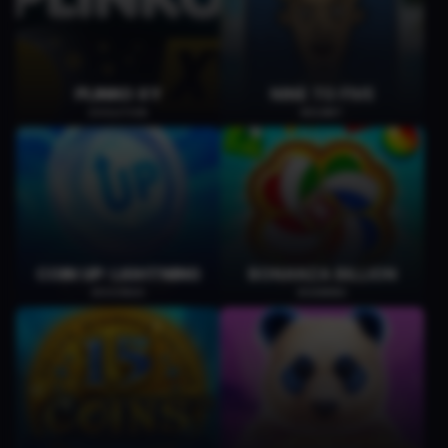
PLINKO XY
NINE TO FIVE
EVOLUTION
NOLIMIT
COIN UP: LIGHTNING
BONANZA BILLION
BOOONGO
BGAMING