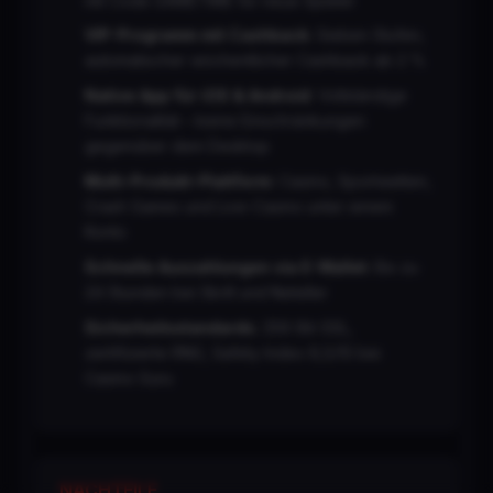
mit Code GAMETIME für neue Spieler
VIP-Programm mit Cashback:
Sieben Stufen,
automatischer wöchentlicher Cashback ab 2 %
Native App für iOS & Android:
Vollständige
Funktionalität – keine Einschränkungen
gegenüber dem Desktop
Multi-Produkt-Plattform:
Casino, Sportwetten,
Crash Games und Live-Casino unter einem
Konto
Schnelle Auszahlungen via E-Wallet:
Bis zu
24 Stunden bei Skrill und Neteller
Sicherheitsstandards:
256-Bit-SSL,
zertifizierte RNG, Safety Index 8,5/10 bei
Casino Guru
NACHTEILE