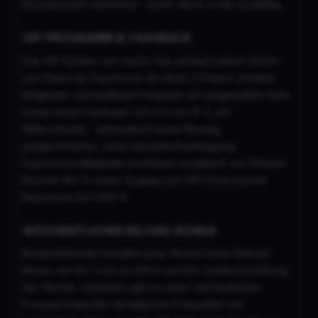
Bonusbereich einsehbar – prüfe diese vorab sorgfältig.
VIP-PROGRAMM & CASHBACK
Das VIP-System von casino Yep umfasst sieben Stufen,
von Flame bis Supernova. Ab Stufe 2 (Flame) erhalten
Mitglieder wöchentliche Freispiele auf ausgewählte Slots
sowie einen Cashback von 2 % bis 12 % auf
Nettoverluste – automatisch jeden Montag
gutgeschrieben, ohne manuelle Beantragung.
Supernova-Mitglieder profitieren zusätzlich von Reload-
Boni bis 150 % sowie Zugang zum VIP-Glücksrad mit
Barpreisen bis 1.000 €.
WÖCHENTLICHER RELOAD-BONUS
Bestandskunden erhalten jede Woche einen Reload-
Bonus von 50 % bis zu 200 € auf ihre zweite Einzahlung
der Woche. Zusätzlich gibt es einen wöchentlichen
Freispiel-Kalender mit täglichen Freispielen auf