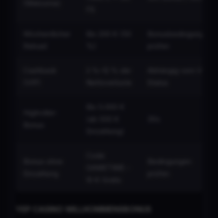
(Welcome)
FS
Wöchentlicher
Bis 200 € (50
Bonusbedingungen
Reload
%)
prüfen
Cashback
2 %–12 % der
Abhängig vom VIP-
(VIP)
Nettoverluste
Status
Bis 5.000 €
Highroller-
(ab 500 €
30x
Bonus
Einzahlung)
Code
Bonus ohne
Bedingungen
GAMETIME –
Einzahlung
prüfen
10 € Gratis
YEP CASINO WILLKOMMENSBONUS