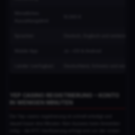
Monatliches
10.000 €
Auszahlungslimit
Sprachen
Deutsch, Englisch und weitere
Mobile App
Ja – iOS & Android
Länder (verfügbar)
Deutschland, Schweiz und weitere
YEP CASINO REGISTRIERUNG – KONTO
IN WENIGEN MINUTEN
Die Yep casino registrierung ist schnell erledigt und
dauert kaum drei Minuten. Kein Ausweis beim Anmelden
nötig – die KYC-Verifizierung erfolgt erst vor der ersten