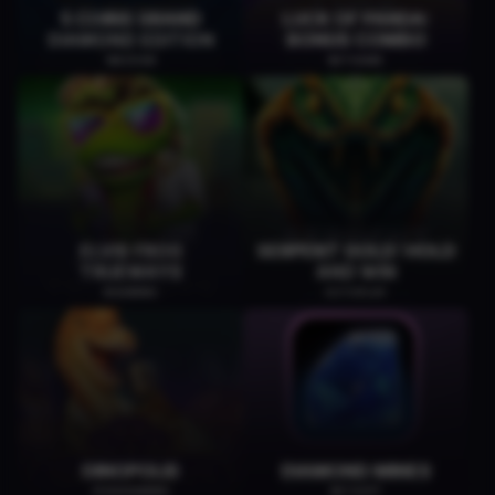
5 COINS GRAND
LUCK OF PANDA:
DIAMOND EDITION
BONUS COMBO
WAZDAN
NETGAME
ELVIS FROG
SERPENT GOLD: HOLD
TRUEWAYS
AND WIN
BGAMING
OCTOPLAY
DINOPOLIS
DIAMOND MINES
PUSHGAMING
BETSOFT